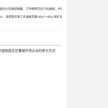
能的32位微控制器，工作频率可达72兆赫兹，并内置高速flash存储
V，常规型环境工作温度范围-40◦C～85◦C和扩展型温度范围-40◦C
印度制造正在重塑外资企业的参与方式单片机解密