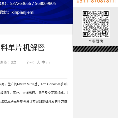
企业微信
格资料单片机解密
浏览：3次
字号：
大
中
小
产的MM32 MCU基于Arm Cortex-M系列内核，拥有200多个
平板配件、医疗、交通出行、显示及交互等领域。建立了独立且完善的
算法以及从完备参考设计方案到整机开发的全方位支持。
英尚微电子