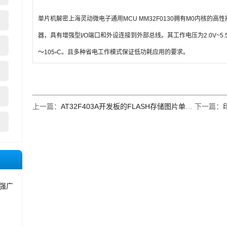
单片机解密上海灵动微电子通用MCU MM32F0130拥有M0内核的高性
器，具有增强型I/O端口和外设连接到外部总线。其工作电压为2.0V~5.5
～105◦C。且多种省电工作模式保证低功耗应用的要求。
上一篇：
AT32F403A开发板的FLASH存储图片单片机解密
下一篇：
强广