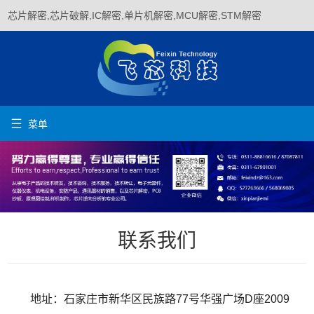
芯片解密,芯片破解,IC解密,单片机解密,MCU解密,STM解密

菜单
联系我们
地址：石家庄市新华区民族路77号华强广场D座2009